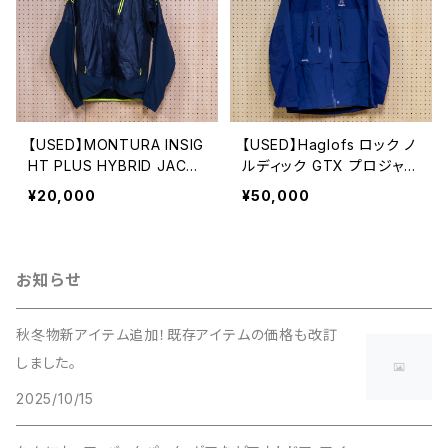
【USED】MONTURA INSIG
【USED】Haglofs ロック ノ
HT PLUS HYBRID JACKE
ルディック GTX プロジャケ
T / サイズ: M
ット / サイズ：S / カラー：N
¥20,000
¥50,000
avy
お知らせ
秋冬物新アイテム追加！既存アイテムの価格も改訂
しました。
2025/10/15