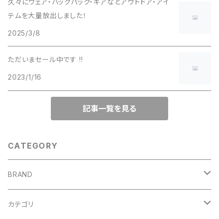
久々にウェア・バックパック・ギアなどアウトドア・アイ
テムを大量放出しました！
2025/3/8
ただいまセール中です !!
2023/1/16
記事一覧を見る
CATEGORY
BRAND
adidas（アディダス）
カテゴリ