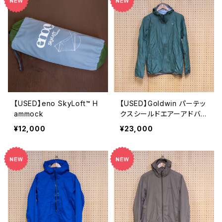
【USED】eno SkyLoft™ H
【USED】Goldwin パーテッ
ammock
クスシールドエアーアドバン
スドライトジャケット / サイ
¥12,000
¥23,000
ズ：2 / カラー：グリーン