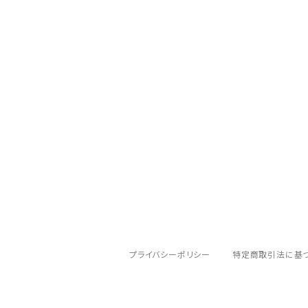
ソフトシェルジャケット
BROOKS（ブルックス）
その他ハイキング・キャンプアクセサリ
ウィンドシェルジャケット
ハンドライト
deuter（ドイター）
スノースポーツ（雪山・ウィンタースポーツ向
レインジャケット
ヘッドライト
EVERNEW（エバニュー）
レインパンツ
ハードシェルジャケット
ゴーグル
EXPED（エクスペド）
トレッキングパンツ
finetrack（ファイントラック）
ハードシェルパンツ
GENTOS（ジェントス）
ランニングタイツ
プライバシーポリシー
特定商取引法に基
GRANITE GEAR（グラナイトギア）
ウェア小物