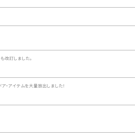
小物）
も改訂しました。
ドア・アイテムを大量放出しました！
プ）
・キッチン小物）