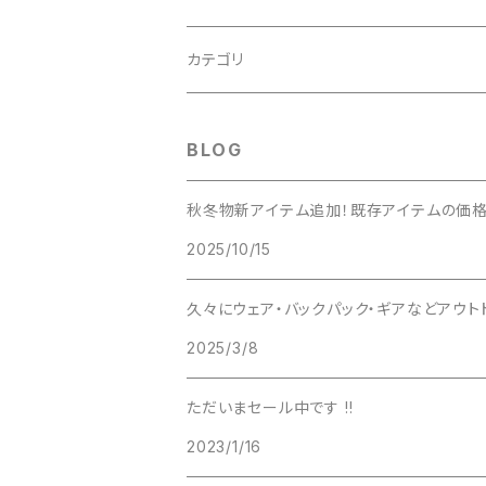
adidas（アディダス）
カテゴリ
ALTRA（アルトラ）
Clothing（ウェア・グローブ・小物）
BLOG
アンダーウェア
Arc'teryx（アークテリクス）
フットウェア（シューズ・ソックス・ゲイター・
秋冬物新アイテム追加！既存アイテムの価格
2025/10/15
ベースレイヤー
トレイルランニングシューズ
asics（アシックス）
バックパック（リュック・バッグ）
久々にウェア・バックパック・ギアなどアウト
フリースジャケット
ハイキングシューズ
トレイルランニングバックパック
アライテント
テント（テント・シェルター・ハンモック・ター
2025/3/8
インサレーションジャケット
トレッキングシューズ
登山用バックパック
Big Agnes（ビッグアグネス）
寝具（シュラフ・マット・寝具小物）
ただいまセール中です !!
ダウンジャケット
バックカントリー用バックパック
2023/1/16
Black Diamond（ブラックダイヤモンド）
調理器具・ボトル（ストーブ・クッカー・ボトル