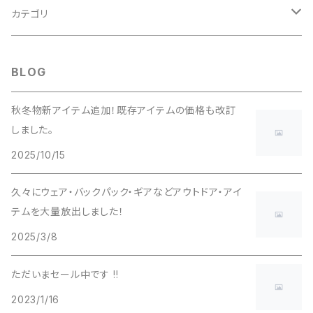
adidas（アディダス）
カテゴリ
ALTRA（アルトラ）
Clothing（ウェア・グローブ・小物）
BLOG
アンダーウェア
Arc'teryx（アークテリクス）
フットウェア（シューズ・ソックス・ゲイター・小物）
秋冬物新アイテム追加！既存アイテムの価格も改訂
しました。
ベースレイヤー
トレイルランニングシューズ
asics（アシックス）
バックパック（リュック・バッグ）
2025/10/15
フリースジャケット
ハイキングシューズ
トレイルランニングバックパック
アライテント
テント（テント・シェルター・ハンモック・タープ）
久々にウェア・バックパック・ギアなどアウトドア・アイ
テムを大量放出しました！
インサレーションジャケット
トレッキングシューズ
登山用バックパック
Big Agnes（ビッグアグネス）
寝具（シュラフ・マット・寝具小物）
2025/3/8
ダウンジャケット
バックカントリー用バックパック
Black Diamond（ブラックダイヤモンド）
調理器具・ボトル（ストーブ・クッカー・ボトル・キッチン小物）
ただいまセール中です !!
ソフトシェルジャケット
2023/1/16
BROOKS（ブルックス）
その他ハイキング・キャンプアクセサリ