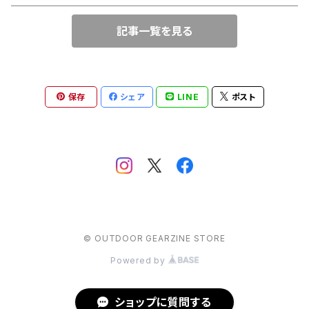
ウィンドシェルジャケット
記事一覧を見る
ハンドライト
deuter（ドイター）
スノースポーツ（雪山・ウィンタースポーツ向けアイテム）
レインジャケット
ヘッドライト
EVERNEW（エバニュー）
レインパンツ
保存
シェア
LINE
ポスト
ハードシェルジャケット
ゴーグル
EXPED（エクスペド）
トレッキングパンツ
finetrack（ファイントラック）
ハードシェルパンツ
GENTOS（ジェントス）
ランニングタイツ
© OUTDOOR GEARZINE STORE
GRANITE GEAR（グラナイトギア）
ウェア小物
Powered by
GREGORY（グレゴリー）
レインパンツ
ショップに質問する