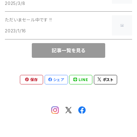
2025/3/8
ダウンジャケット
バックカントリー用バックパック
Black Diamond（ブラックダイヤモンド）
調理器具・ボトル（ストーブ・クッカー・ボトル・キッチン小物）
ただいまセール中です !!
ソフトシェルジャケット
2023/1/16
BROOKS（ブルックス）
その他ハイキング・キャンプアクセサリ
ウィンドシェルジャケット
記事一覧を見る
ハンドライト
deuter（ドイター）
スノースポーツ（雪山・ウィンタースポーツ向けアイテム）
レインジャケット
ヘッドライト
EVERNEW（エバニュー）
レインパンツ
保存
シェア
LINE
ポスト
ハードシェルジャケット
ゴーグル
EXPED（エクスペド）
トレッキングパンツ
finetrack（ファイントラック）
ハードシェルパンツ
GENTOS（ジェントス）
ランニングタイツ