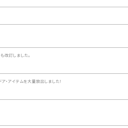
小物）
も改訂しました。
ドア・アイテムを大量放出しました！
プ）
・キッチン小物）