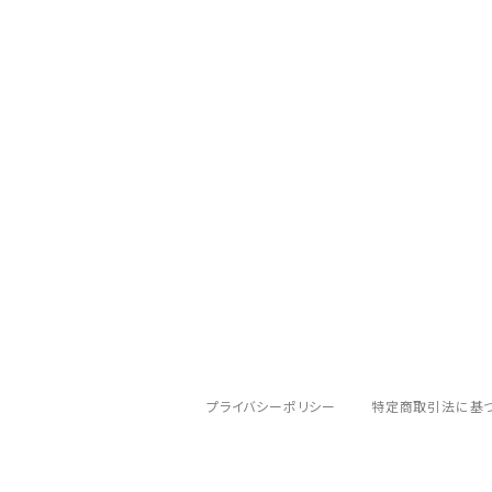
ソフトシェルジャケット
BROOKS（ブルックス）
その他ハイキング・キャンプアクセサリ
ウィンドシェルジャケット
ハンドライト
deuter（ドイター）
スノースポーツ（雪山・ウィンタースポーツ向
レインジャケット
ヘッドライト
EVERNEW（エバニュー）
レインパンツ
ハードシェルジャケット
ゴーグル
EXPED（エクスペド）
トレッキングパンツ
finetrack（ファイントラック）
ハードシェルパンツ
GENTOS（ジェントス）
ランニングタイツ
プライバシーポリシー
特定商取引法に基
GRANITE GEAR（グラナイトギア）
ウェア小物