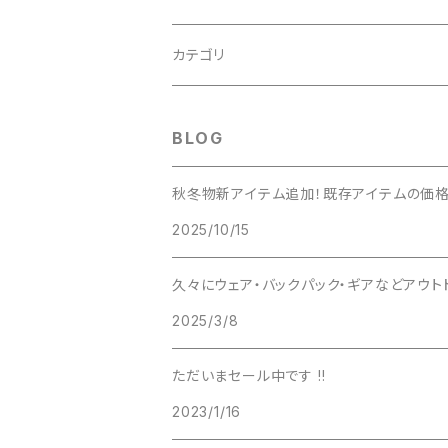
adidas（アディダス）
カテゴリ
ALTRA（アルトラ）
Clothing（ウェア・グローブ・小物）
BLOG
アンダーウェア
Arc'teryx（アークテリクス）
フットウェア（シューズ・ソックス・ゲイター・
秋冬物新アイテム追加！既存アイテムの価格
2025/10/15
ベースレイヤー
トレイルランニングシューズ
asics（アシックス）
バックパック（リュック・バッグ）
久々にウェア・バックパック・ギアなどアウト
フリースジャケット
ハイキングシューズ
トレイルランニングバックパック
アライテント
テント（テント・シェルター・ハンモック・ター
2025/3/8
インサレーションジャケット
トレッキングシューズ
登山用バックパック
Big Agnes（ビッグアグネス）
寝具（シュラフ・マット・寝具小物）
ただいまセール中です !!
ダウンジャケット
バックカントリー用バックパック
2023/1/16
Black Diamond（ブラックダイヤモンド）
調理器具・ボトル（ストーブ・クッカー・ボトル