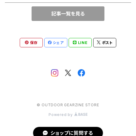
ウィンドシェルジャケット
記事一覧を見る
ハンドライト
deuter（ドイター）
スノースポーツ（雪山・ウィンタースポーツ向けアイテム）
レインジャケット
ヘッドライト
EVERNEW（エバニュー）
レインパンツ
保存
シェア
LINE
ポスト
ハードシェルジャケット
ゴーグル
EXPED（エクスペド）
トレッキングパンツ
finetrack（ファイントラック）
ハードシェルパンツ
GENTOS（ジェントス）
ランニングタイツ
© OUTDOOR GEARZINE STORE
GRANITE GEAR（グラナイトギア）
ウェア小物
Powered by
GREGORY（グレゴリー）
レインパンツ
ショップに質問する