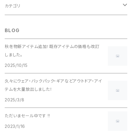
adidas（アディダス）
カテゴリ
ALTRA（アルトラ）
Clothing（ウェア・グローブ・小物）
BLOG
アンダーウェア
Arc'teryx（アークテリクス）
フットウェア（シューズ・ソックス・ゲイター・小物）
秋冬物新アイテム追加！既存アイテムの価格も改訂
しました。
ベースレイヤー
トレイルランニングシューズ
asics（アシックス）
バックパック（リュック・バッグ）
2025/10/15
フリースジャケット
ハイキングシューズ
トレイルランニングバックパック
アライテント
テント（テント・シェルター・ハンモック・タープ）
久々にウェア・バックパック・ギアなどアウトドア・アイ
テムを大量放出しました！
インサレーションジャケット
トレッキングシューズ
登山用バックパック
Big Agnes（ビッグアグネス）
寝具（シュラフ・マット・寝具小物）
2025/3/8
ダウンジャケット
バックカントリー用バックパック
Black Diamond（ブラックダイヤモンド）
調理器具・ボトル（ストーブ・クッカー・ボトル・キッチン小物）
ただいまセール中です !!
ソフトシェルジャケット
2023/1/16
BROOKS（ブルックス）
その他ハイキング・キャンプアクセサリ