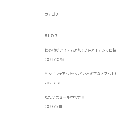
adidas（アディダス）
カテゴリ
ALTRA（アルトラ）
Clothing（ウェア・グローブ・小物）
BLOG
アンダーウェア
Arc'teryx（アークテリクス）
フットウェア（シューズ・ソックス・ゲイター・
秋冬物新アイテム追加！既存アイテムの価格
2025/10/15
ベースレイヤー
トレイルランニングシューズ
asics（アシックス）
バックパック（リュック・バッグ）
久々にウェア・バックパック・ギアなどアウト
フリースジャケット
ハイキングシューズ
トレイルランニングバックパック
アライテント
テント（テント・シェルター・ハンモック・ター
2025/3/8
インサレーションジャケット
トレッキングシューズ
登山用バックパック
Big Agnes（ビッグアグネス）
寝具（シュラフ・マット・寝具小物）
ただいまセール中です !!
ダウンジャケット
バックカントリー用バックパック
2023/1/16
Black Diamond（ブラックダイヤモンド）
調理器具・ボトル（ストーブ・クッカー・ボトル