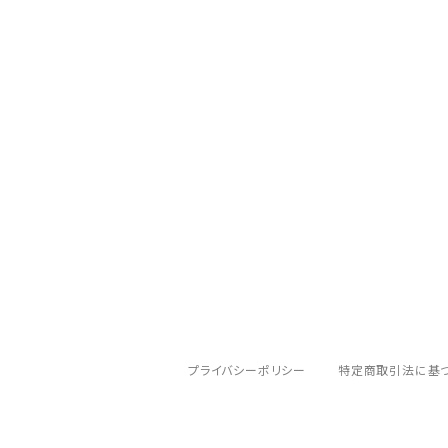
ソフトシェルジャケット
BROOKS（ブルックス）
その他ハイキング・キャンプアクセサリ
ウィンドシェルジャケット
ハンドライト
deuter（ドイター）
スノースポーツ（雪山・ウィンタースポーツ向
レインジャケット
ヘッドライト
EVERNEW（エバニュー）
レインパンツ
ハードシェルジャケット
ゴーグル
EXPED（エクスペド）
トレッキングパンツ
finetrack（ファイントラック）
ハードシェルパンツ
GENTOS（ジェントス）
ランニングタイツ
プライバシーポリシー
特定商取引法に基
GRANITE GEAR（グラナイトギア）
ウェア小物