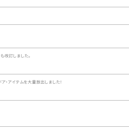
小物）
も改訂しました。
ドア・アイテムを大量放出しました！
プ）
・キッチン小物）